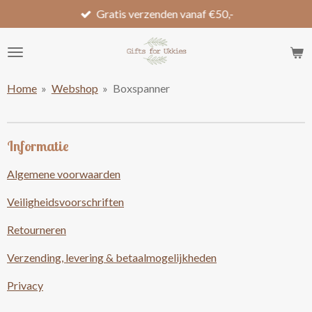
Gratis verzenden vanaf €50,-
Ga
direct
naar
de
hoofdinhoud
Home
»
Webshop
»
Boxspanner
Informatie
Algemene voorwaarden
Veiligheidsvoorschriften
Retourneren
Verzending, levering & betaalmogelijkheden
Privacy