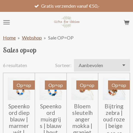
Gratis verzenden vanaf €50,-
Ga
direct
naar
de
hoofdinhoud
Home
»
Webshop
»
Sale OP=OP
Sales op=op
6 resultaten
Sorteer:
Op=op
Op=op
Op=op
Op=op
Speenko
Speenko
Bloem
Bijtring
ord diep
ord
sleutelh
zebra |
blauw |
muisgrij
anger
oud roze
marmer
s | blauw
mokka |
| beige
wit |
| hout
graniet