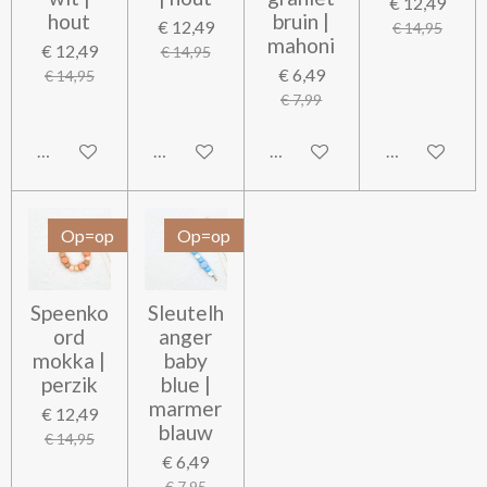
€ 12,49
hout
bruin |
€ 12,49
€ 14,95
mahoni
€ 12,49
€ 14,95
€ 6,49
€ 14,95
€ 7,99
In winkelwagen
In winkelwagen
In winkelwagen
In winkelwag
Op=op
Op=op
Speenko
Sleutelh
ord
anger
mokka |
baby
perzik
blue |
marmer
€ 12,49
blauw
€ 14,95
€ 6,49
€ 7,95