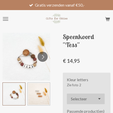
Gratis verzenden vanaf €50,-
Ga
direct
naar
de
hoofdinhoud
Speenkoord
''Tess''
€ 14,95
Kleur letters
Zie foto 2
Passende product(en)