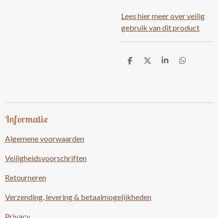
Lees hier meer over veilig
gebruik van dit product
D
D
S
D
e
e
h
e
l
e
a
l
e
l
r
e
n
e
n
Informatie
Algemene voorwaarden
Veiligheidsvoorschriften
Retourneren
Verzending, levering & betaalmogelijkheden
Privacy