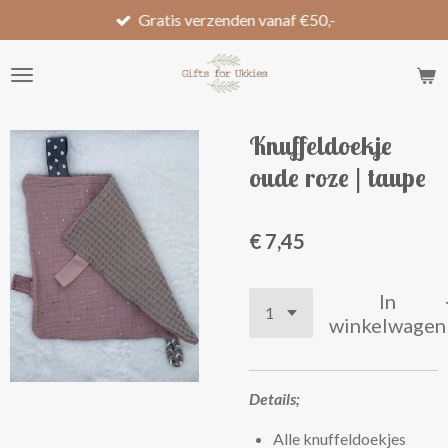
Gratis verzenden vanaf €50,-
Ga
direct
naar
de
hoofdinhoud
Knuffeldoekje
oude roze | taupe
€ 7,45
In
winkelwagen
Details;
Alle knuffeldoekjes