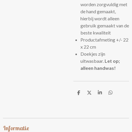
worden zorgvuldig met
de hand gemaakt,
hierbij wordt alleen
gebruik gemaakt van de
beste kwaliteit
Productafmeting +/- 22
x 22 cm
Doekjes zijn
uitwasbaar.
Let
op;
alleen handwas!
D
D
S
D
e
e
h
e
l
e
a
l
e
l
r
e
n
e
n
Informatie