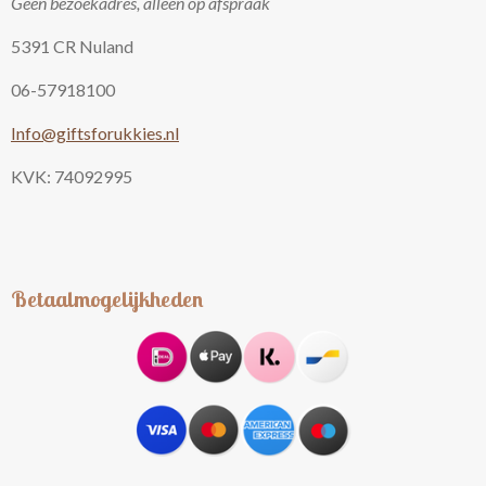
Geen bezoekadres, alleen op afspraak
5391 CR Nuland
06-57918100
Info@giftsforukkies.nl
KVK: 74092995
Betaalmogelijkheden