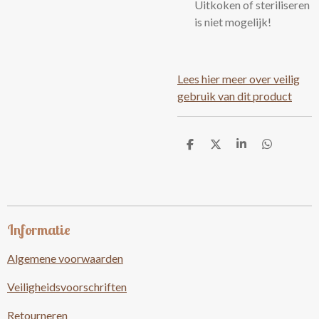
Uitkoken of steriliseren
is niet mogelijk!
Lees hier meer over veilig
gebruik van dit product
D
D
S
D
e
e
h
e
l
e
a
l
e
l
r
e
n
e
n
Informatie
Algemene voorwaarden
Veiligheidsvoorschriften
Retourneren