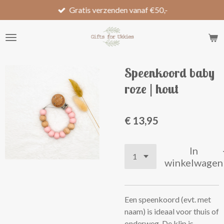
Gratis verzenden vanaf €50,-
Ga
direct
naar
de
hoofdinhoud
Speenkoord baby
roze | hout
€ 13,95
In
winkelwagen
Een speenkoord (evt. met
naam) is ideaal voor thuis of
onderweg. De klip is