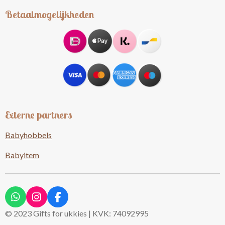
Betaalmogelijkheden
Externe partners
Babyhobbels
Babyitem
W
I
F
h
n
a
© 2023 Gifts for ukkies | KVK: 74092995
a
s
c