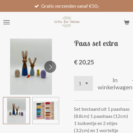
Gratis verzenden vanaf €50,-
Ga
direct
naar
de
hoofdinhoud
Paas set extra
€ 20,25
In
winkelwagen
Set bestaand uit 1 paashaas
(8.8cm) 1 paashaas (12cm)
1 kuikentje en 2 eitjes
(3.2cm) en 1 worteltje