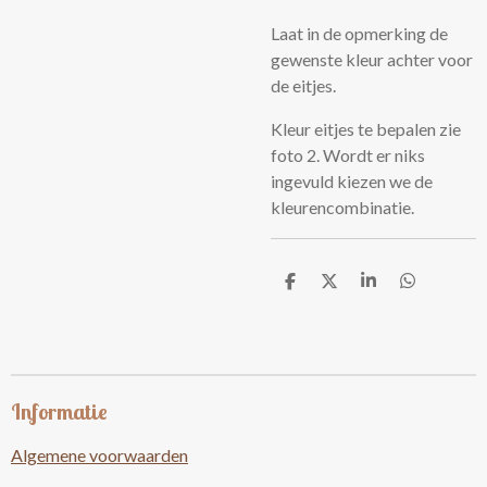
Laat in de opmerking de
gewenste kleur achter voor
de eitjes.
Kleur eitjes te bepalen zie
foto 2. Wordt er niks
ingevuld kiezen we de
kleurencombinatie.
D
D
S
D
e
e
h
e
l
e
a
l
e
l
r
e
n
e
n
Informatie
Algemene voorwaarden