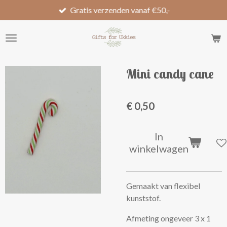
Gratis verzenden vanaf €50,-
Ga
direct
naar
de
hoofdinhoud
Mini candy cane
€ 0,50
In
winkelwagen
Gemaakt van flexibel
kunststof.
Afmeting ongeveer 3 x 1