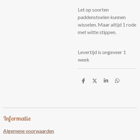
Let op soorten
paddenstoelen kunnen
wisselen. Maar altijd 1 rode
met witte stippen.
Levertijd is ongeveer 1
week
D
D
S
D
e
e
h
e
l
e
a
l
e
l
r
e
n
e
n
Informatie
Algemene voorwaarden