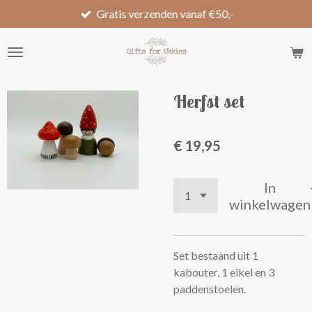
Gratis verzenden vanaf €50,-
Ga
direct
naar
de
hoofdinhoud
Herfst set
€ 19,95
In
winkelwagen
Set bestaand uit 1
kabouter, 1 eikel en 3
paddenstoelen.