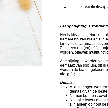
In winkelwag
Let op; bijtring is zonder 
Het is ideaal te gebruiken b
hardere houten kralen zijn e
tandvlees. Daarnaast bevord
Zit er een ring(en) of figuur
worden, oftewel; multifuncti
Alle bijtringen worden vol
gemaakt van silicium, dit is
worden de kralen gekeurd en 
niet giftig.
Details;
Alle bijtringen worden
gemaakt van de beste k
Namen kunnen zowel m
Niet alle letters met l
zijn alleen op hout b