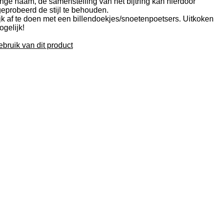
nge naam, de samenstelling van het bijtring kan hierdoor
eprobeerd de stijl te behouden.
jk af te doen met een billendoekjes/snoetenpoetsers. Uitkoken
ogelijk!
ebruik van dit product